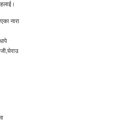
देहलाई।
िएका नारा
थापे
ाजी,घेराउ
मा