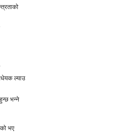
न्त्रताको
ो
िधेयक ल्याउ
ुन्छ भन्ने
गेको भए