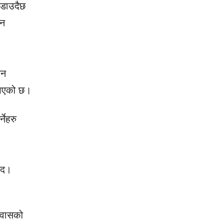
उडाउदैछ
एन
ैन
 भएको छ।
नेहरु
यद।
श्वासको